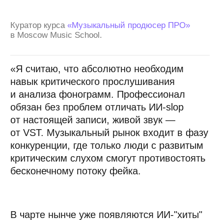
«Сама профессия "звукорежиссёр"
подразумевает наличие знаний и навыков
по обширному списку дисциплин. Тут
и инженерия, и общетехническая подготовка,
и музыкальная теория, и основы
аранжировки и композиции, да и просто
человеческая смекалка, хорошая память
и внимательность — вот сколько всего
требуется в обычной повседневной работе.
Звукорежиссёр техническими средствами
решает творческие задачи, и зачастую
простого "следования рецепту"
недостаточно. От тебя ждут интересного
звучания как отдельных голосов или
инструментов, так и всей композиции
в целом. При этом всё должно быть
гармонично, свежо, оригинально, неизбито.
Должно подчёркивать достоинства
и нивелировать недостатки. И к тому же —
сразу, без долгих поисков, чтобы артист
перед микрофоном не «перегорел». Это
означает, что у звукорежиссёра должен быть
заготовлен план действий "на все случаи
жизни". Ты должен знать базовые техники