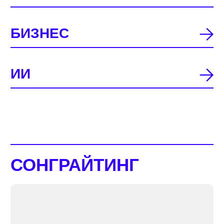
В условиях, когда ежедневно на стриминги
загружается более
100 000 треков
, а треть
из них сгенерирована нейросетями,
авторам важно сосредоточиться
на личных, индивидуальных, человечных
деталях. Подлинность и честные
эмоции — самое ценное, что вы можете
дать слушателю сегодня.
Обилие контента и гиперосознанность
в онлайне делают аудиторию
равнодушной к плоским или слишком
усложнённым релизам. Подходите
к песням ответственно и спокойно: дайте
идее время, чтобы она
выкристаллизовалась, и послание стало
максимально проявлено. Это облегчит
работу всем участникам релизного цикла,
а главное — увеличит ваши шансы
на любовь слушателей и коммерческий
успех.