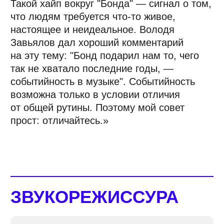
объединять аналоговый и цифровой миры.
Чем лучше ты это делаешь, тем крепче
твоя позиция в индустрии, потому что это
позволяет сохранять "душу" в звуке
и одновременно ускорять процесс.
Появляется новая категория плагинов
на основе нейронных сетей, которые
меняют игру. Помимо уже известных —
iZotope Ozone 12 (мастеринг, iZotope),
iZotope Neutron 5 (микширование, iZotope),
iZotope RX 11 (восстановление аудио,
iZotope), Waves Clarity Vx Pro
(шумоподавление, Waves), Waves InTrigger
(замена барабанов, Waves) и Antares Vocal
Reverb (вокальный реверб, Antares) —
появляются и новые решения,
использующие мощь нейронных сетей для
достижения того, что было невозможно
с плагинами старого поколения: Sonible
smart: comp 2 (компрессия, Sonible),
Sonible smart: EQ 4 (эквалайзер, Sonible),
LANDR Mastering Plugin PRO (мастеринг,
LANDR), Accentize dxRevive Pro
(спектральное восстановление, Accentize),