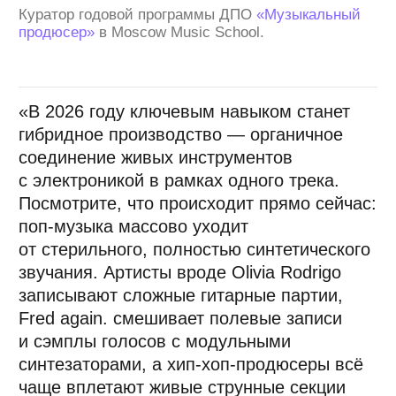
«Фабрика Музыки». Создатель платформы
стоковой музыки для бизнеса krbka/stock.
Помогает развивать маркетплейс для музыкантов
«Звучно».
Выпускник Moscow Music School.
«Нейронки уже забрали и продолжат
забирать на себя производство шаблонного
контента. И вот сейчас как будто очень
нужно искать крафтовый саунд. Есть
гипотеза, что у него больше шансов
на будущее.
Это свой уникальный язык, который
умудрился с грамотными действиями
и хорошей песней внезапно вернуть инди-
музыку в чарты и, что самое главное,
создать фон обсуждения, любви и хейта
вокруг неё.
Такой хайп вокруг "Бонда" — сигнал о том,
что людям требуется что-то живое,
настоящее и неидеальное. Володя
Завьялов дал хороший комментарий