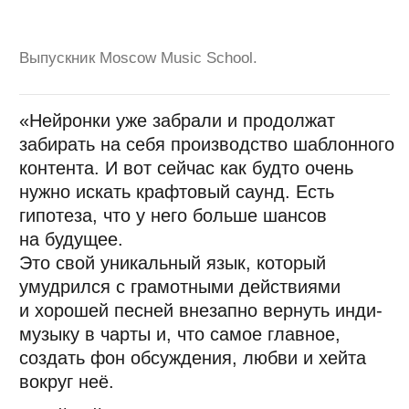
Леонардо Перес
«Используйте нейроплагины»
Музыкальный продюсер, звукоинженер,
композитор, мультиинструменталист, вокалист.
Совладелец студии звукозаписи DTH Studios.
Работал на студиях в Лондоне, Будапеште
и Москве. Композитор и звукорежиссёр фильма
«Свободное падение»; инженер по сведению
телеспектакля «ТСЖ „Лукоморье“», песен групп
«Спасибо», «Созвездие Отрезок», «Бром»,
Lucidvox, The Jack Wood, Bycicles for Afghanistan.
Куратор программы высшего образования
«Современная и популярная музыка»
в Moscow
Music School.
«В 2026-м обязательно стоит научиться