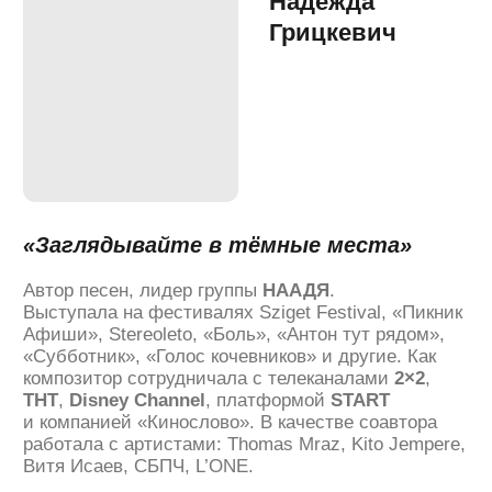
«Проявляйте и сохраняйте себя»
Вокальный продюсер, сонграйтер. Имеет опыт
работы в рекламной индустрии и кино.
Сотрудничает как автор песен с артистами
и лейблами:
Ёлка, ЯАVЬ, Тим Аминов, Hi-Fi,
«Винтаж», Venger Collective
и другие.
Выпускница и преподаватель сонграйтинга
в Moscow Music School.
«На мой взгляд сейчас очень ценна
и важна искренность, "настоящесть", если
так можно сказать. Важно находить
и бережно хранить свой уникальный
оригинальный стиль, следовать за своими
внутренними ориентирами. Это важнее
любых трендов, за которыми часто трудно