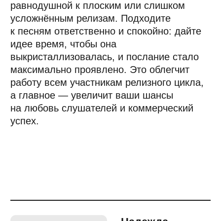
Куратор годовой программы ДПО
«Сонграйтинг»
в Moscow Music School.
«Предлагаю назначить следующий год
годом погружения в себя.
Чем более детальным и откровенным
будет ваш текст, тем больше слушателей
вы сможете зацепить. Тренд на общие
формулировки в прошлом. Сегодня
мы хотим знать самые тёмные, странные
и неоднозначные мысли артиста. Именно
поэтому, мне кажется, альбом Хаски
"Партизан" так всколыхнул музыкальных
критиков».
Анна
Верлинская