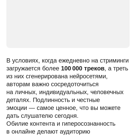
Надежда
Грицкевич
«Заглядывайте в тёмные места»
Автор песен, лидер группы
НААДЯ
.
Выступала на фестивалях Sziget Festival, «Пикник
Афиши», Stereoleto, «Боль», «Антон тут рядом»,
«Субботник», «Голос кочевников» и другие. Как
композитор сотрудничала с телеканалами
2×2
,
ТНТ
,
Disney Channel
, платформой
START
и компанией «Кинослово». В качестве соавтора
работала с артистами: Thomas Mraz, Kito Jempere,
Витя Исаев, СБПЧ, L’ONE.