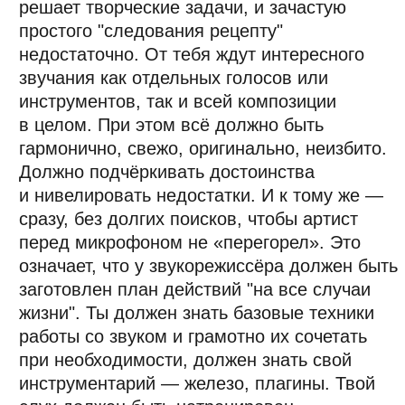
4
БИЗНЕС
Информационный перегруз может
расфокусировать и фрустрировать
артиста, и в таких условиях ваша
основная задача — приносить ему
не просто качественные данные
о происходящем в мейнстриме и его нише,
но и преломлять их через призму вашего
бренда. Развивайте доверие в команде,
станьте тем, на кого артист может
опереться, чей авторитет будет