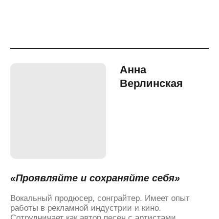
Кока, Полина Гагарина, Игорь Крутой, БИ-2, Сергей
Лазарев, ST и многие другие.
Участвовал в подготовке Drake & Migos World Tour
в качестве медиахудожника.
Руководитель Moscow Music School.
«
В 2026 году сонграйтинг — это уже
не просто умение написать хорошую
песню. Это способность говорить
с живым человеком через музыку.
Мы видим, как на наших глазах
побеждают не самые сложные тексты
и гармонии, не самые сложные песни,
а те, в которых есть честная эмоция
и ясная мысль. Люди устали
от перегруза, от всего лишнего —
хочется простого разговора по душам.
Поэтому ключевой навык для
сонграйтера, который будет актуален
в ближайший год, как мне кажется, —
умение формулировать: а что
ты на самом деле хочешь сказать?