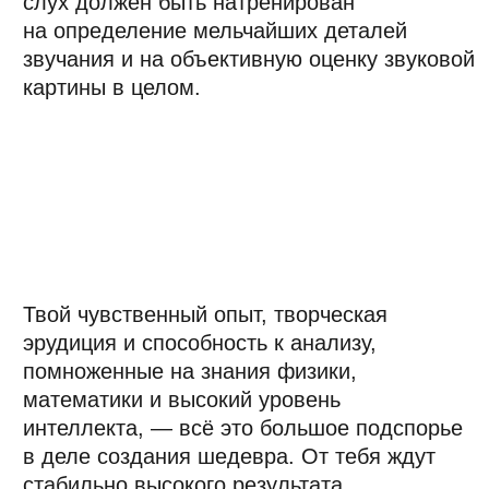
подкреплён образом «островка
спокойствия и ясности».
Для разработки стратегии развивайте
насмотренность и внимательность:
узкопрофильные референсы и отсылки
помогут вашему артисту достучаться
до более качественной аудитории.
Павел
Жилов
«Фиксируйте авторство»
Консультант по авторскому праву и монетизации