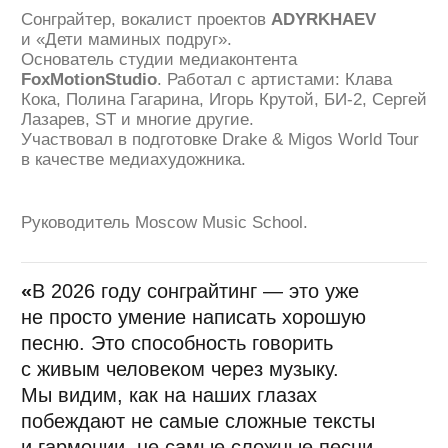
и чартов ключевым навыком станет
способность превратить самобытность,
изъяны и сложности артиста в узнаваемый
аудиобренд.
Анатолий Ice
«Ищите баланс между органикой
и синтезом»
Музыкальный продюсер, диджей, радиоведущий,
музыковед. Основатель серии вечеринок «Функции
Фанка» и одноимённого радио-шоу.