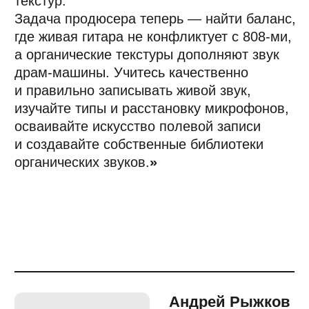
на первый план в работе концертных
и студийных инженеров выходят софт-
скиллы: эмоциональный интеллект,
критическое мышление
и коммуникативность. Эти навыки
становятся ключевыми как для удержания
клиентов и доведения проектов до конца,
так и в поиске решений, адекватных новым
запросам рынка.
Звукорежиссура — одна из сфер, где
искусственный интеллект становится
полноценным инструментом, наравне
с привычными элементами DAW.
Нейроплагины ускоряют работу
с рутинными процессами (например, чистка
шумов), а также позволяют с хирургической
точностью выполнять частотные
и пространственные корректировки.