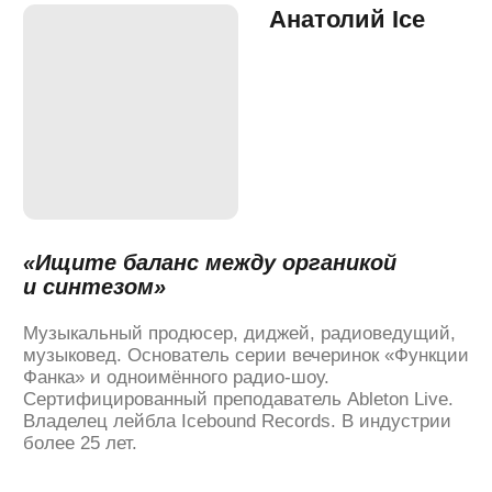
и потребления музыки.»
Тимур Салабаев
«Избегайте идеальности»
Музыкальный продюсер и саунд-дизайнер.
Создаёт музыку для документальных форматов,
рекламы и кино, а также продюсирует начинающих
артистов в своём бюро krbka. Среди крупных
заказчиков: Яндекс. Карты, Кинопоиск, Авито, ВТБ,
Правительство Москвы. Написал музыку для
открытия Sochi Hockey Open 2022 и игр
по фиджитал-хоккею в ледовом дворце
«Татнефть-Арена». Участник резиденции