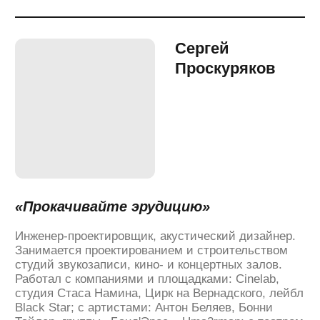
Pompeya; Лолита Косс, Turbosh, Nomad Punk,
Lavblast, а также с командой Антона Беляева.
Сотрудничал с артистами: Петар Мартич,
Ssshhhilittt!, Zakroyyy, Ara.
Преподаватель концертной звукорежиссуры
в Moscow Music School.
«В России сейчас постепенно начинают
осознавать, что музыка не обязана
сводиться и продюсироваться
не по жёстким законам — вроде того, что
вокал всегда должен быть спереди или
что всё должно быть в одном
пространстве. Все начинают понимать,
что эти установки, которыми
пользовались в 90-х и 2000-х не самые
опытные специалисты, уходят.
Потихоньку трендом становится то, что
в треке намного важнее контекст:
уместно ли данное решение в рамках той
или иной песни или нет, будет ли оно
сочетаться с остальными элементами
аранжировки. Это очень круто.