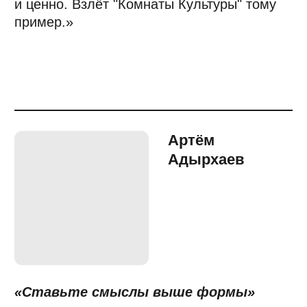
Тренд на точность и индивидуальность
в продакшне выражается в жанровых
экспериментах. Популярность мэшапов,
ремиксов и фитов смещается на более
глубокий уровень: мы всё чаще
наблюдаем стремление соединять
несоединимое уже на стадии разработки
концепции аранжировки.
Задавайтесь вопросом, какие
тембральные, ритмические
и гармонические сочетания ощущаются
наиболее свежо?
На фоне гомогенизации плейлистов