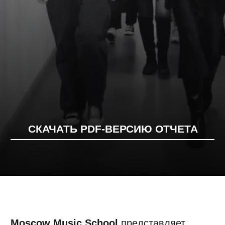
СКАЧАТЬ PDF-ВЕРСИЮ ОТЧЕТА
Moscow Music School
представляет
обзор профессиональных трендов
в музыкальной индустрии.
Мы поговорили с кураторами, педагогами
и выпускниками о том, какие навыки важно
освоить в 2026 году, чтобы оставаться
востребованным специалистом
в индустрии.
СОНГРАЙТИНГ
ПРОДАКШН