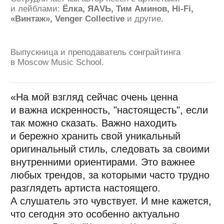
То есть из демки, из какого-то куска песни
уметь выкристаллизовать, что я хочу
сказать. И после того, как я это пойму,
находить для этого простые слова,
простые мелодии, то есть точные слова,
точные мелодии, но при этом простые. Не
прятаться за сложностью, а наоборот идти
в так называемую "новую искренность".
Понимать, для кого я это пишу, в каком
контексте эту музыку будут слушать.
Поэтому, на мой взгляд, музыка в 2026
году и сонграйдинг в 2026 году — это
не про форму, не про сложность, а про
смысл и контакт. И навыку это находить
нужно учиться.»
2
ПРОДАКШН