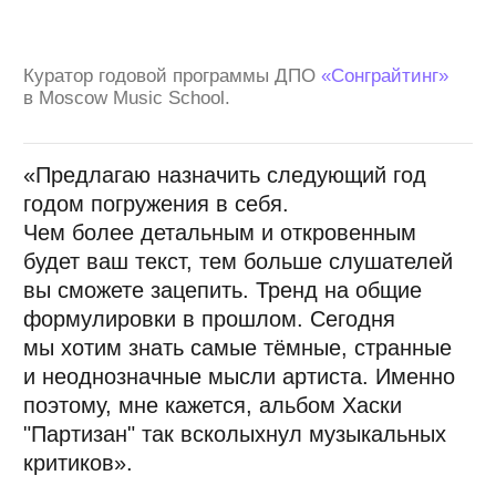
разглядеть артиста настоящего.
А слушатель это чувствует. И мне кажется,
что сегодня это особенно актуально
и ценно. Взлёт "Комнаты Культуры" тому
пример.»
Артём
Адырхаев
«Ставьте смыслы выше формы»
Сонграйтер, вокалист проектов
ADYRKHAEV
и «Дети маминых подруг».
Основатель студии медиаконтента
FoxMotionStudio
. Работал с артистами: Клава