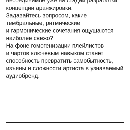
Куратор курса
«Музыкальный продюсер ПРО»
в Moscow Music School.
«Я считаю, что абсолютно необходим
навык критического прослушивания
и анализа фонограмм. Профессионал
обязан без проблем отличать ИИ-slop
от настоящей записи, живой звук —
от VST. Музыкальный рынок входит в фазу
конкуренции, где только люди с развитым
критическим слухом смогут противостоять
бесконечному потоку фейка.
В чарте нынче уже появляются ИИ-"хиты"
— по сути, накрученные пародийные
матерные частушки, уводящие рынок в
сторону низкоквалифицированных
аудиосимулякров и издевательства над
слушателем. Было бы здорово навык
критического прослушивания развивать на
всех уровнях — создания, менеджмента