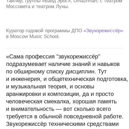
Есть музыка, которая просто раскручена,
но по сути — она [не очень]. А есть
небольшой процент русскоязычной
музыки, которую слушатель уважает
за то, что она резонирует. Она
вайбовая — потому что в ней прочитан
контекст, и в ней нет каких-то правил.
Это музыка именно… талантливая,
что ли. Группа СОЮЗ или, например,
СБПЧ. У людей просто есть вкус, и они
вне рамок.
Вот что будет главным. Это всегда
движет музыку к успеху. И, если
подходить к музыке так, в плане
контекста, она с большей вероятностью
найдёт своего слушателя.»