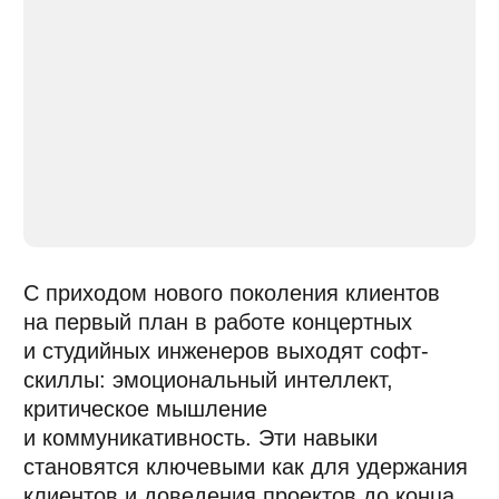
Supertone CLEAR (удаление шума
и реверба, Supertone), Sonible pure: limit
(лимитинг, Sonible), Unison Sound Doctor
(цепочки эффектов, Unison Audio)
и ZYNAPTIQ ADAPTIVERB (реверб,
ZYNAPTIQ).
Рекомендую углубиться
в их использование — это даст
преимущество в эффективности и поможет
выделиться среди конкурентов, работая
с реальными и цифровыми "умными"
инструментами. И помните, независимо
от технологических инноваций, базовые
"старошкольные" техники — выбор
микрофона, техника записи,
позиционирование, акустика помещения,
знание оборудования и способность
добиться от музыканта лучшего тейка —