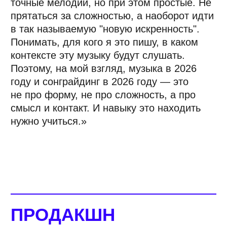
перкуссия стали не исключением,
а правилом.
Это происходит потому, что слушатель
устал от перфекционизма. Людям важно
чувствовать человека за музыкой: дыхание,
погрешности живого исполнения,
естественную динамику. При этом никто
не отказывается от мощи современного
продакшена — чётких битов,
синтезированных басов, электронных
текстур.
Задача продюсера теперь — найти баланс,
где живая гитара не конфликтует с 808-ми,
а органические текстуры дополняют звук
драм-машины. Учитесь качественно
и правильно записывать живой звук,
изучайте типы и расстановку микрофонов,
осваивайте искусство полевой записи
и создавайте собственные библиотеки
органических звуков.
»