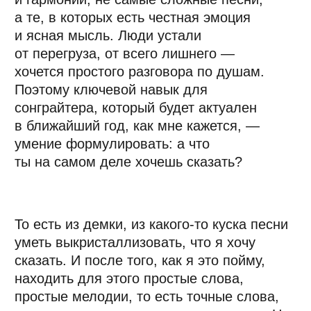
Сертифицированный преподаватель Ableton Live.
Владелец лейбла Icebound Records. В индустрии
более 25 лет.
Куратор годовой программы ДПО
«Музыкальный
продюсер»
в Moscow Music School.
«В 2026 году ключевым навыком станет
гибридное производство — органичное
соединение живых инструментов
с электроникой в рамках одного трека.
Посмотрите, что происходит прямо сейчас:
поп-музыка массово уходит
от стерильного, полностью синтетического
звучания. Артисты вроде Olivia Rodrigo
записывают сложные гитарные партии,
Fred again. смешивает полевые записи
и сэмплы голосов с модульными
синтезаторами, а хип-хоп-продюсеры всё
чаще вплетают живые струнные секции
в trap-биты. Даже в танцевальной
музыке — посмотрите на успех Kaytranada
или Disclosure — живой бас и органическая