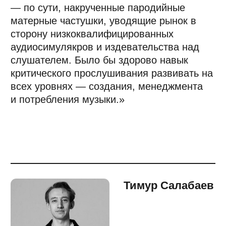
работы со звуком и грамотно их сочетать
при необходимости, должен знать свой
инструментарий — железо, плагины. Твой
слух должен быть натренирован
на определение мельчайших деталей
звучания и на объективную оценку звуковой
картины в целом.
Твой чувственный опыт, творческая
эрудиция и способность к анализу,
помноженные на знания физики,
математики и высокий уровень
интеллекта, — всё это большое подспорье
в деле создания шедевра. От тебя ждут
стабильно высокого результата,
основанного на точных профессиональных
действиях.
Говоря о том, "чему научиться в 2026-м,