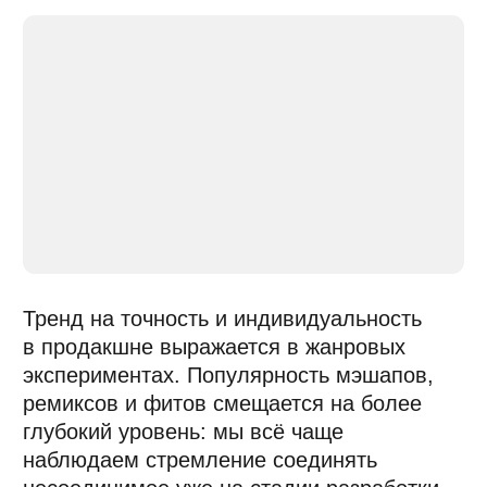
Андрей Рыжков
«Подвергайте сомнению услышанное»
Музыкальный продюсер и саунд-инженер,
исследователь креативности и творческий коуч.
Сооснователь музыкального ателье KOV KOV
(Lay's, Coca-Cola, Flowwow, Яндекс, ТНТ PREMIER,
НТВ, СТС). Работал с артистами: AK-47, Sirotkin,
Антоха MC, Romanovskaya, Lovanda и другими.
Эксперт платформ «Простор», «Академия Звука»,
резиденции «Таврида.АРТ». Создатель студии ГИК
«Оплот».