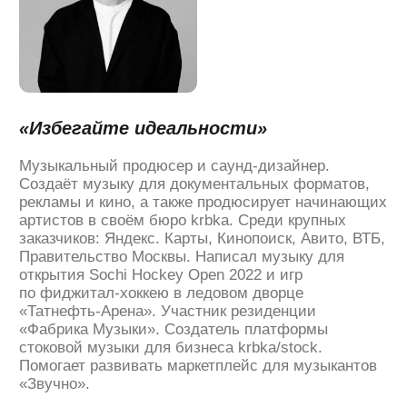
чтобы превратить музыку в профессию?" —
всему. Ты должен уметь всё. Без
исключений и уважительных причин. За год
невозможно освоить сложную профессию,
но этот год можно усердно трудиться,
двигаясь в правильном направлении
и приблизить своё профессиональное
становление.
Тренды меняются стремительно, и чтобы
не гоняться за ними, а самому их задавать,
нужно учиться. Учиться под присмотром
опытных наставников, вкладывающих
в твою голову умные мысли,
направляющих и поправляющих. Похоже,
это единственная "короткая дорожка"
в профессию.»