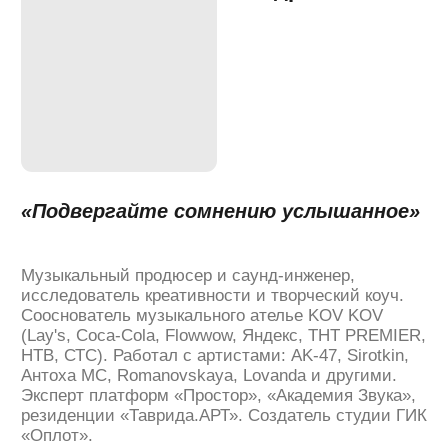
Сергей
Проскуряков
«Прокачивайте эрудицию»
Инженер-проектировщик, акустический дизайнер.
Занимается проектированием и строительством
студий звукозаписи, кино- и концертных залов.
Работал с компаниями и площадками: Cinelab,
студия Стаса Намина, Цирк на Вернадского, лейбл
Black Star; с артистами: Антон Беляев, Бонни
Тайлер, группы «Банд'Эрос», Uma2rman; с театром
Моссовета и театром Луны.
Куратор годовой программы ДПО
«Звукорежиссёр»
в Moscow Music School.